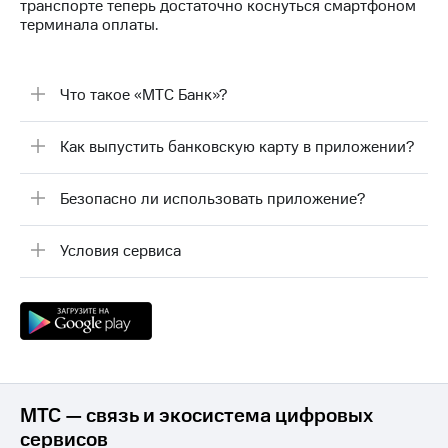
транспорте теперь достаточно коснуться смартфоном
на связь
терминала оплаты.
Роуминг
Тарифы
RED,
Семейная
РИИЛ
Что такое «МТС Банк»?
группа
и МТС
Супер
Как выпустить банковскую карту в приложении?
Заказать
дешевле
SIM-
при
карту
оплате
Безопасно ли использовать приложение?
с карты
Оформить
МТС
eSIM
Деньги
Условия сервиса
SIM-
Выберите
карта
и подключите
для
ТВ
иностранцев
с выгодным
тарифом
Оформить
чистый
МТС — связь и экосистема цифровых
Тарифы
номер
сервисов