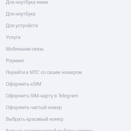
Для ноутбука мини
Premium
доступ
к геолокации
Для ноутбука
Подписка
Сертификаты
на гигабайты
Для устройств
безопасности
интернета,
фильмы,
Услуги
Всё
музыка
и многое
под
Мобильная связь
другое
рукой
в Мой МТС
Семейная
Роуминг
группа
Посмотрите,
Перейти в МТС со своим номером
что
Скидка
полезного
на тарифы,
Оформить eSIM
есть
общие
в нашем
подписки
Оформить SIM-карту в Telegram
приложении
и услуги,
доступ
КИОН
Оформить чистый номер
к геолокации
КИОН
Выбрать красивый номер
Кино,
Музыка
музыка,
Больше возможностей выбора номера
книги