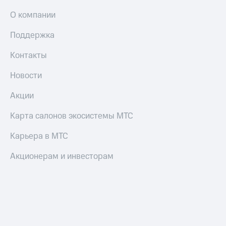
О компании
Настройки
автоплатежа
Поддержка
Пополнить
номер
Контакты
другого
оператора
Новости
Оплата
Акции
интернета
и
Карта салонов экосистемы МТС
ТВ
Карьера в МТС
Переводы
с
Акционерам и инвесторам
телефона
на карту
МТС Pay
Оплата
по QR-