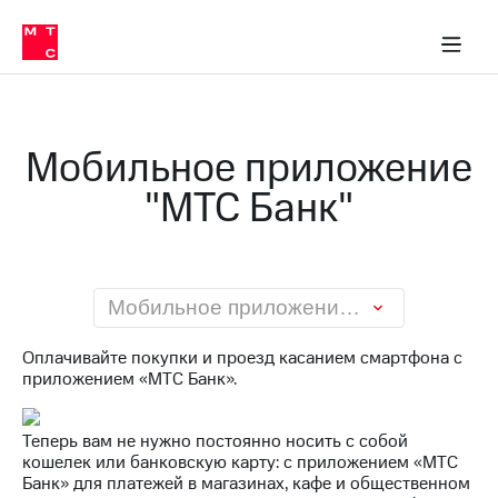
Перенести
ка 30% на связь
обильная связь
Сервисы и подписки
Интернет-магазин
Для дома
Скидка 30% на связь
Личные кабинеты
Финансы
Приложения
номер
ичные кабинеты
в МТС
Мобильная
связь
Тарифы
Интернет
Мобильное приложение
и
ТВ
"МТС Банк"
Услуги
Спутниковое
ТВ
Роуминг
МТС
Деньги
Мобильное приложение "МТС Банк"
Личный
кабинет
Мобильная связь
Оплачивайте покупки и проезд касанием смартфона с
Скачать
Перенести
приложением «МТС Банк».
приложение
номер
Мой
в МТС
МТС
Теперь вам не нужно постоянно носить с собой
Акции
Тарифы
кошелек или банковскую карту: с приложением «МТС
Банк» для платежей в магазинах, кафе и общественном
Скидка 30%
Услуги