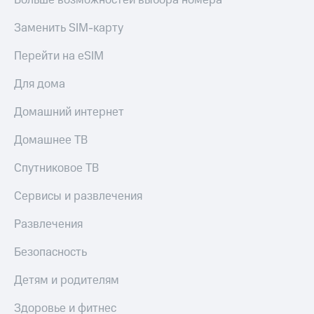
КИОН
и не
Строки
только
Заменить SIM-карту
Live
Безопасность
Перейти на eSIM
Гудок
Финансы
Для дома
Мой
Детям
Домашний интернет
МТС
и родителям
Домашнее ТВ
Все
Здоровье
приложения
и фитнес
Спутниковое ТВ
Инвестиции
Приложения
Сервисы и развлечения
от МТС
Получайте
доход
Развлечения
Акции
онлайн
Безопасность
Приложения
Страхование
КИОН
Детям и родителям
Покупка
КИОН
полисов
Музыка
Здоровье и фитнес
онлайн