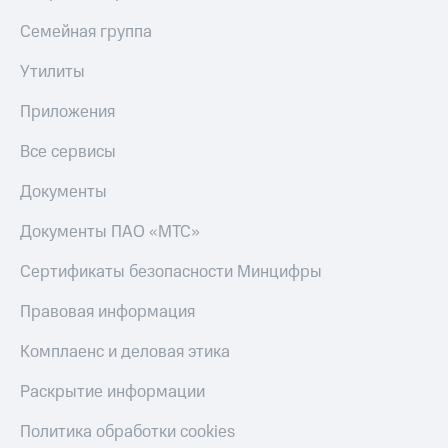
КИОН
Семейная группа
Скидка 30%
Строки
на связь
Утилиты
Live
С картой
МТС
Приложения
Гудок
Деньги
Все сервисы
Мой
МТС
МТС
Накопления
Документы
Все
Откладывайте
Документы ПАО «МТС»
приложения
деньги
Финансы
и получайте
Сертификаты безопасности Минцифры
Инвестиции
доход 15%
Правовая информация
Получайте
Акции
доход
Условия
Комплаенс и деловая этика
онлайн
пополнения
Страхование
Скидка
Раскрытие информации
30%
Покупка
Политика обработки cookies
на связь
полисов