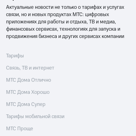
Интернет,
Выбрать
ТВ и телефон
Актуальные новости не только о тарифах и услугах
красивый
для дома
номер
связи, но и новых продуктах МТС: цифровых
приложениях для работы и отдыха, ТВ и медиа,
Заменить
финансовых сервисах, технологиях для запуска и
Услуги
SIM-
карту
продвижения бизнеса и других сервисах компании
Личный
кабинет
Перейти
интернета
на
Тарифы
и
eSIM
ТВ
Связь, ТВ и интернет
Личный
Для дома
кабинет
Выберите
МТС Дома Отлично
спутникового
и подключите
ТВ
ТВ
МТС Дома Хорошо
Скачать
с выгодным
приложение
тарифом
Мой
МТС Дома Супер
МТС
Акции
Тарифы
Тарифы мобильной связи
Интернет,
ТВ и телефон
МТС Проще
Видеонаблюдение
для дома