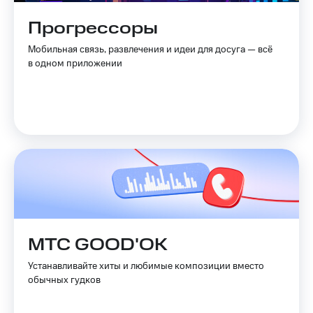
Live
Безопасность
Прогрессоры
Гудок
Финансы
Мобильная связь, развлечения и идеи для досуга — всё
Мой
Детям
в одном приложении
МТС
и родителям
Все
Здоровье
приложения
и фитнес
Инвестиции
Приложения
от МТС
Получайте
доход
Акции
онлайн
Страхование
Приложения
КИОН
Покупка
МТС GOOD'OK
полисов
КИОН
онлайн
Музыка
Устанавливайте хиты и любимые композиции вместо
Скидка 30%
обычных гудков
на связь
КИОН
Строки
С картой