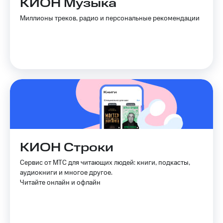
КИОН Музыка
Услуги
149 ₽/
Миллионы треков, радио и персональные рекомендации
мес
Акции
МТС
Домашний
Premium
интернет
Подписка
Домашнее
на гигабайты
ТВ
интернета,
фильмы,
Спутниковое
музыка
ТВ
и многое
другое
Перейти
Семейная
в МТС
группа
КИОН Строки
со своим
номером
Скидка
Сервис от МТС для читающих людей: книги, подкасты,
на тарифы,
аудиокниги и многое другое.
Поддержка
общие
Читайте онлайн и офлайн
подписки
висы и подписки
и услуги,
МТС
доступ
Premium
к геолокации