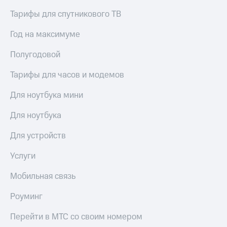
оператора
Тарифы для спутникового ТВ
Оплата
Год на максимуме
интернета
и
Полугодовой
ТВ
Тарифы для часов и модемов
Переводы
с
Для ноутбука мини
телефона
на карту
Для ноутбука
МТС Pay
Для устройств
Оплата
по QR-
Услуги
коду
за границей
Мобильная связь
тернет-магазин
Роуминг
Смартфоны
Перейти в МТС со своим номером
Наушники