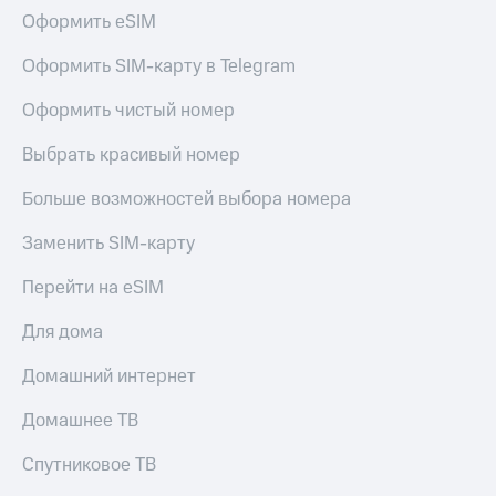
и
Оформить eSIM
колонки
Оформить SIM-карту в Telegram
Умные
часы
Оформить чистый номер
и
трекеры
Выбрать красивый номер
Умный
дом
Больше возможностей выбора номера
Планшеты
Заменить SIM-карту
Акции
Перейти на eSIM
и
скидки
Для дома
Все
Домашний интернет
товары
Домашнее ТВ
Спутниковое ТВ