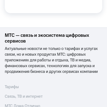
МТС
Live
Деньги
МТС
Гудок
Накопления
Мой
Откладывайте
МТС
деньги
МТС — связь и экосистема цифровых
и получайте
Все
доход 15%
сервисов
приложения
Акции
Финансы
Актуальные новости не только о тарифах и услугах
Условия
Инвестиции
пополнения
связи, но и новых продуктах МТС: цифровых
Получайте
приложениях для работы и отдыха, ТВ и медиа,
Скидка
доход
финансовых сервисах, технологиях для запуска и
30%
онлайн
продвижения бизнеса и других сервисах компании
на связь
Страхование
Покупка
Тарифы
полисов
RED,
Тарифы
онлайн
РИИЛ
Скидка 30%
и МТС Супер
Связь, ТВ и интернет
на связь
дешевле
при оплате
МТС Дома Отлично