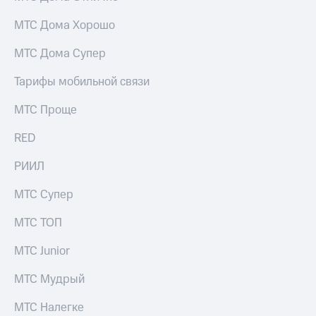
С картой
с карты
МТС
МТС Деньги
МТС Дома Хорошо
Деньги
МТС
Обзоры
МТС Дома Супер
Накопления
товаров
Тарифы мобильной связи
Откладывайте
Скидки
деньги
до 40%
МТС Проще
и получайте
на смартфоны
доход 15%
RED
Платежи
при
и
покупке
РИИЛ
переводы
со связью
МТС
МТС Супер
Пополнить
номер
МТС
МТС ТОП
Настройки
МТС Junior
автоплатежа
МТС Мудрый
Пополнить
номер
МТС Налегке
другого