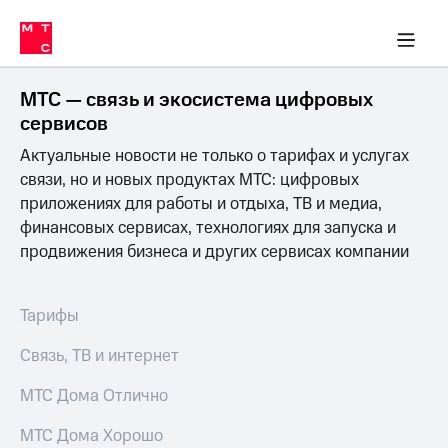
Перенести
ка 30% на связь
обильная связь
Сервисы и подписки
Интернет-магазин
Для дома
Скидка 30% на связь
Личные кабинеты
Финансы
Приложения
номер
ичные кабинеты
в МТС
Мобильная
связь
МТС — связь и экосистема цифровых
Тарифы
Интернет
сервисов
и
Актуальные новости не только о тарифах и услугах
ТВ
Услуги
связи, но и новых продуктах МТС: цифровых
Спутниковое
приложениях для работы и отдыха, ТВ и медиа,
ТВ
финансовых сервисах, технологиях для запуска и
Роуминг
продвижения бизнеса и других сервисах компании
МТС
Деньги
Личный
кабинет
Мобильная связь
Тарифы
Скачать
Перенести
приложение
номер
Связь, ТВ и интернет
Мой
в МТС
МТС
МТС Дома Отлично
Акции
Тарифы
МТС Дома Хорошо
Скидка 30%
Услуги