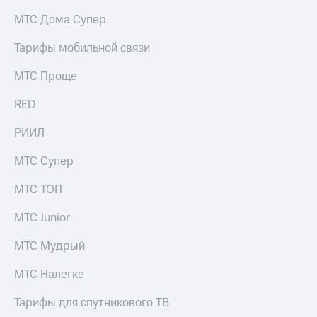
на связь
МТС Дома Супер
Роуминг
Тарифы
Тарифы мобильной связи
RED,
Семейная
РИИЛ
МТС Проще
группа
и МТС
Супер
RED
Заказать
дешевле
SIM-
при
карту
РИИЛ
оплате
с карты
Оформить
МТС
МТС Супер
eSIM
Деньги
МТС ТОП
SIM-
Выберите
карта
и подключите
МТС Junior
для
ТВ
иностранцев
с выгодным
МТС Мудрый
тарифом
Оформить
МТС Налегке
чистый
Тарифы
номер
Тарифы для спутникового ТВ
Интернет,