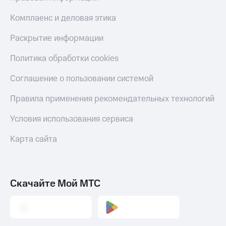
Live
Безопасность
Комплаенс и деловая этика
Гудок
Финансы
Раскрытие информации
Мой
Детям
МТС
и родителям
Политика обработки cookies
Все
Здоровье
Соглашение о пользовании системой
приложения
и фитнес
Правила применения рекомендательных технологий
Инвестиции
Приложения
от МТС
Получайте
Условия использования сервиса
доход
Акции
онлайн
Карта сайта
Страхование
Приложения
КИОН
Покупка
полисов
КИОН
Скачайте Мой МТС
онлайн
Музыка
Скидка 30%
на связь
КИОН
Строки
С картой