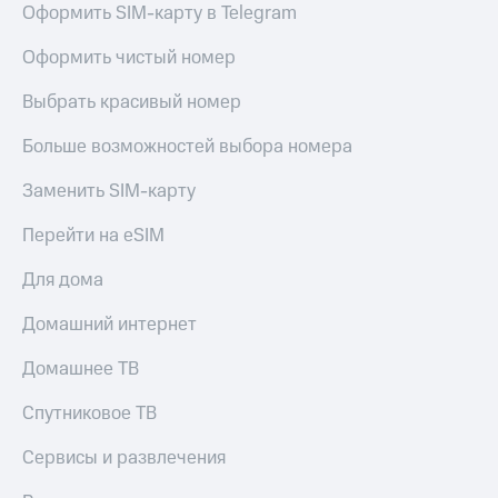
Оформить SIM-карту в Telegram
Услуги
149 ₽/
мес
Акции
Оформить чистый номер
МТС
Домашний
Выбрать красивый номер
Premium
интернет
Больше возможностей выбора номера
Подписка
Домашнее
на гигабайты
ТВ
интернета,
Заменить SIM-карту
фильмы,
Спутниковое
музыка
Перейти на eSIM
ТВ
и многое
другое
Для дома
Перейти
Семейная
в МТС
группа
Домашний интернет
со своим
номером
Скидка
Домашнее ТВ
на тарифы,
Поддержка
общие
Спутниковое ТВ
подписки
висы и подписки
и услуги,
Сервисы и развлечения
МТС
доступ
Premium
к геолокации