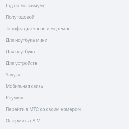
Выбрать
ТВ и телефон
Год на максимуме
красивый
для дома
номер
Полугодовой
Услуги
Заменить
SIM-
Тарифы для часов и модемов
Личный
карту
кабинет
интернета
Для ноутбука мини
Перейти
и
на
ТВ
Для ноутбука
eSIM
Личный
кабинет
Для устройств
Для дома
спутникового
Выберите
ТВ
Услуги
и подключите
Скачать
ТВ
приложение
Мобильная связь
с выгодным
Мой
тарифом
МТС
Роуминг
Акции
Тарифы
Перейти в МТС со своим номером
Интернет,
ТВ и телефон
Видеонаблюдение
Оформить eSIM
для дома
для дома