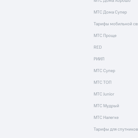
МТС Дома Хорошо
МТС Дома Супер
Тарифы мобильной св
МТС Проще
RED
РИИЛ
МТС Супер
МТС ТОП
МТС Junior
МТС Мудрый
МТС Налегке
Тарифы для спутников