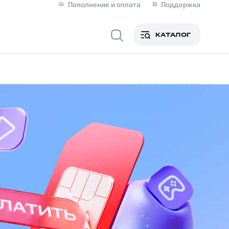
Пополнение и оплата
Поддержка
Скидка 30% на связь
Личные кабинеты
КАТАЛОГ
Мобильная связь
IM-карта для иностранцев
M
Для дома
оим номером
Поддержка
Сервисы и подписки
ой МТС
фитнес
Приложения от МТС