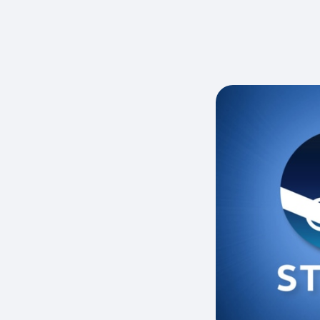
Тарифы RED, РИИЛ и МТС Супер дешев
Обзоры товаров
Скидки до 40%
на смартфоны
при покупке со связью МТС