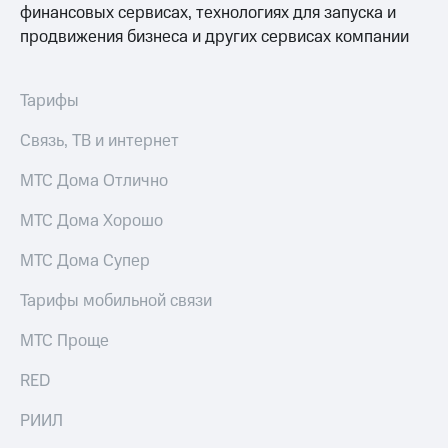
финансовых сервисах, технологиях для запуска и
выкупа
акций
продвижения бизнеса и других сервисах компании
Дивиденды
Рынок
облигаций
Тарифы
Описание
Связь, ТВ и интернет
Еврооблигации-2023
Уведомление
МТС Дома Отлично
о
погашении
МТС Дома Хорошо
именных
облигаций
Другое
МТС Дома Супер
Регистратор
Тарифы мобильной связи
Реквизиты
Контакты
МТС Проще
йчивое развитие
и деловая этика
RED
На главную
РИИЛ