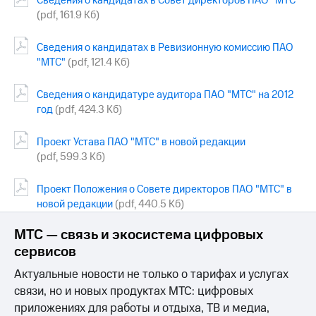
Сведения о кандидатах в Совет директоров ПАО "МТС"
Раскрытие
(pdf, 161.9 Кб)
информации
Информация
акционерам
Сведения о кандидатах в Ревизионную комиссию ПАО
Документы
"МТС"
(pdf, 121.4 Кб)
ПАО
"МТС"
Сведения о кандидатуре аудитора ПАО "МТС" на 2012
Собрания
год
(pdf, 424.3 Кб)
акционеров
Личный
кабинет
Проект Устава ПАО "МТС" в новой редакции
акционера
(pdf, 599.3 Кб)
Акционерный
капитал
Проект Положения о Совете директоров ПАО "МТС" в
Контроль
и
новой редакции
(pdf, 440.5 Кб)
аудит
Рынок
МТС — связь и экосистема цифровых
акций
сервисов
Описание
Актуальные новости не только о тарифах и услугах
Программа
связи, но и новых продуктах МТС: цифровых
приобретения
приложениях для работы и отдыха, ТВ и медиа,
Порядок