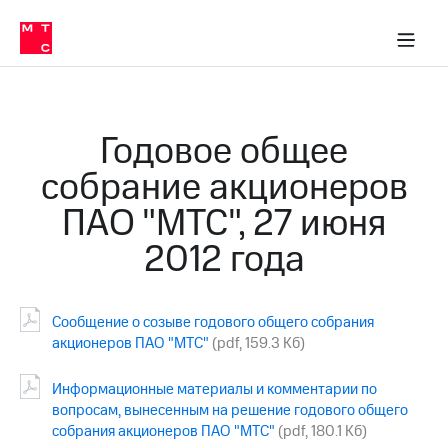
О
сторам и акционерам
Комплаенс и деловая этика
Устойчивое развитие
Медиа-центр
О МТС
О МТС
На главную
компании
О
компании
Стратегия
Стратегия
Карьера
Годовое общее
в МТС
Карьера
в МТС
собрание акционеров
Пресс-
релизы
История
ПАО "МТС", 27 июня
компании
МТС
2012 года
о технологиях
Руководство
региона
Правовая
Сообщение о созыве годового общего собрания
информация
акционеров ПАО "МТС"
(pdf, 159.3 Кб)
Контакты
Информационные материалы и комментарии по
Медиа-центр
вопросам, вынесенным на решение годового общего
Пресс-
собрания акционеров ПАО "МТС"
(pdf, 180.1 Кб)
релизы