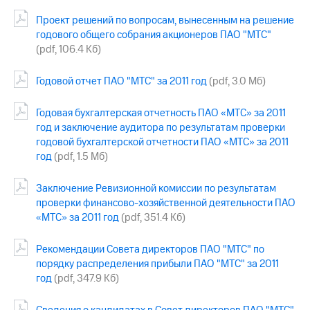
Проект решений по вопросам, вынесенным на решение
МТС
годового общего собрания акционеров ПАО "МТС"
о технологиях
(pdf, 106.4 Кб)
Достижения
Годовой отчет ПАО "МТС" за 2011 год
(pdf, 3.0 Мб)
Интервью
Годовая бухгалтерская отчетность ПАО «МТС» за 2011
Финансовая
год и заключение аудитора по результатам проверки
отчетность
годовой бухгалтерской отчетности ПАО «МТС» за 2011
Контакты
год
(pdf, 1.5 Мб)
Новости
Заключение Ревизионной комиссии по результатам
в
проверки финансово-хозяйственной деятельности ПАО
регионе
«МТС» за 2011 год
(pdf, 351.4 Кб)
м и акционерам
Корпоративное
Рекомендации Совета директоров ПАО "МТС" по
управление
порядку распределения прибыли ПАО "МТС" за 2011
год
(pdf, 347.9 Кб)
Корпоративный
секретарь