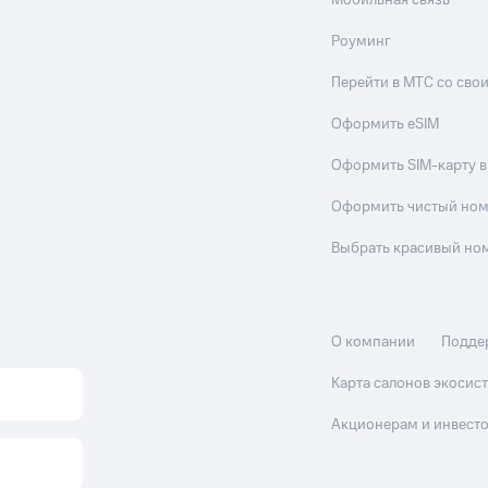
Мобильная связь
Роуминг
Перейти в МТС со св
Оформить eSIM
Оформить SIM-карту в
Оформить чистый но
Выбрать красивый но
О компании
Подде
Карта салонов экоси
Акционерам и инвест