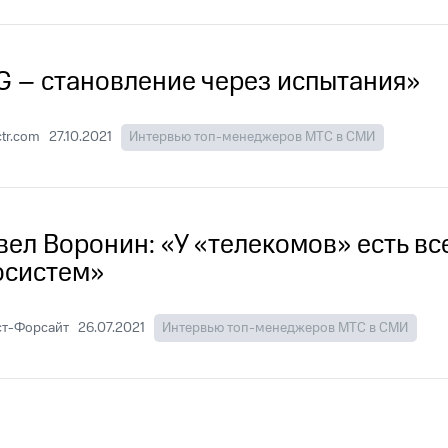
G – становление через испытания»
tr.com
27.10.2021
Интервью топ-менеджеров МТС в СМИ
вел Воронин: «У «телекомов» есть в
осистем»
ст-Форсайт
26.07.2021
Интервью топ-менеджеров МТС в СМИ