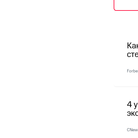
Ка
ст
Forbe
4 
эк
CNews