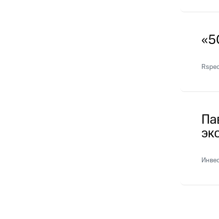
«5
Rspec
Па
эк
Инве