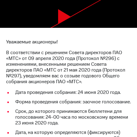
Раскрытие
информации
Информация
акционерам
Документы
ПАО
"МТС"
Уважаемые акционеры!
Собрания
акционеров
В соответствии с решением Совета директоров ПАО
Личный
«МТС» от 09 апреля 2020 года (Протокол №296) с
кабинет
изменениями, внесенными решением Совета
акционера
директоров ПАО «МТС от 21 мая 2020 года (Протокол
Акционерный
№297), уведомляем вас о созыве годового Общего
капитал
собрания акционеров ПАО «МТС».
Контроль
и
Дата проведения собрания: 24 июня 2020 года.
аудит
Рынок
Форма проведения собрания: заочное голосование.
акций
Срок, до которого принимаются бюллетени для
голосования: 24-00 часа по московскому времени
Описание
23 июня 2020 года.
Программа
приобретения
Дата, на которую определяются (фиксируются)
Порядок