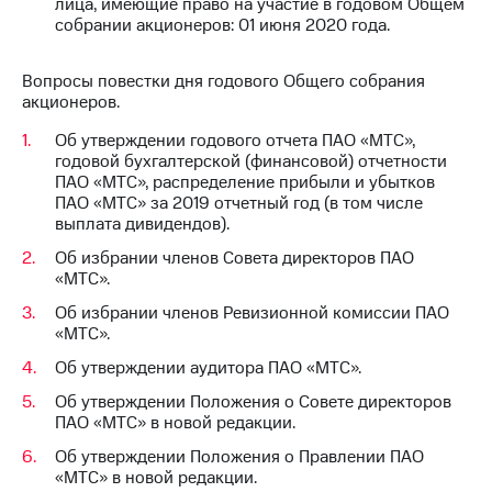
лица, имеющие право на участие в годовом Общем
выкупа
собрании акционеров: 01 июня 2020 года.
акций
Дивиденды
Рынок
Вопросы повестки дня годового Общего собрания
облигаций
акционеров.
Описание
Об утверждении годового отчета ПАО «МТС»,
Еврооблигации-2023
годовой бухгалтерской (финансовой) отчетности
Уведомление
ПАО «МТС», распределение прибыли и убытков
о
ПАО «МТС» за 2019 отчетный год (в том числе
погашении
выплата дивидендов).
именных
Об избрании членов Совета директоров ПАО
облигаций
«МТС».
Другое
Об избрании членов Ревизионной комиссии ПАО
Регистратор
«МТС».
Реквизиты
Об утверждении аудитора ПАО «МТС».
Контакты
йчивое развитие
Об утверждении Положения о Совете директоров
и деловая этика
ПАО «МТС» в новой редакции.
На главную
Об утверждении Положения о Правлении ПАО
«МТС» в новой редакции.