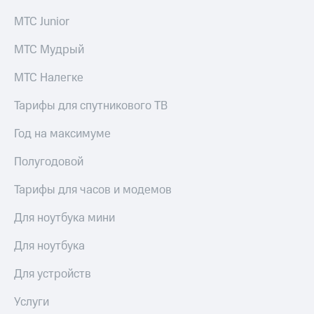
КИОН
и не
МТС Junior
Строки
только
МТС Мудрый
Live
Безопасность
Гудок
МТС Налегке
Финансы
Мой
Тарифы для спутникового ТВ
Детям
МТС
и родителям
Год на максимуме
Все
Здоровье
приложения
и фитнес
Полугодовой
Инвестиции
Приложения
Тарифы для часов и модемов
от МТС
Получайте
Для ноутбука мини
доход
Акции
онлайн
Для ноутбука
Приложения
Страхование
КИОН
Для устройств
Покупка
КИОН
полисов
Услуги
Музыка
онлайн