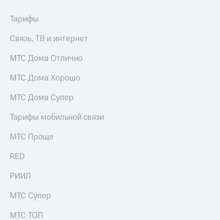
Premium
доступ
к геолокации
Тарифы
Подписка
Сертификаты
на гигабайты
Связь, ТВ и интернет
безопасности
интернета,
фильмы,
МТС Дома Отлично
Всё
музыка
и многое
под
МТС Дома Хорошо
другое
рукой
в Мой МТС
МТС Дома Супер
Семейная
группа
Посмотрите,
Тарифы мобильной связи
что
Скидка
полезного
МТС Проще
на тарифы,
есть
общие
в нашем
подписки
RED
приложении
и услуги,
доступ
РИИЛ
КИОН
к геолокации
МТС Супер
КИОН
Кино,
Музыка
музыка,
МТС ТОП
книги