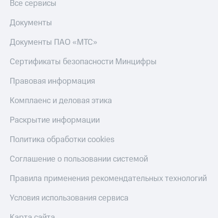
Все сервисы
Настройки
Документы
автоплатежа
Документы ПАО «МТС»
Пополнить
номер
Сертификаты безопасности Минцифры
другого
оператора
Правовая информация
Оплата
интернета
Комплаенс и деловая этика
и
ТВ
Раскрытие информации
Переводы
Политика обработки cookies
с
телефона
Соглашение о пользовании системой
на карту
Правила применения рекомендательных технологий
МТС Pay
Условия использования сервиса
Оплата
по QR-
Карта сайта