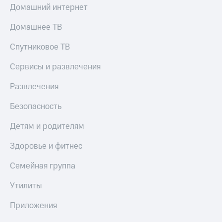
Домашний интернет
онлайн
Тарифы
RED,
Скидка 30%
Домашнее ТВ
РИИЛ
на связь
и МТС Супер
Спутниковое ТВ
дешевле
С картой
при оплате
МТС
Сервисы и развлечения
с карты
Деньги
МТС Деньги
Развлечения
МТС
Обзоры
Накопления
Безопасность
товаров
Откладывайте
Скидки
Детям и родителям
деньги
до 40%
и получайте
доход 15%
Здоровье и фитнес
на смартфоны
Платежи
Семейная группа
при
и
покупке
переводы
со связью
Утилиты
МТС
Пополнить
Приложения
номер
МТС