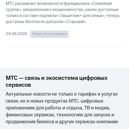
для дома
МТС расширяет возможности функционала «Семейная
группа»: уведомления о мошенничестве, ранее доступные
Услуги
149 ₽/
только в составе подписки «Защитник+ для семьи», теперь
мес
доступны бесплатно для роли «Старший».
Акции
МТС
04.06.2026
Новости компании
Домашний
Premium
интернет
Подписка
Домашнее
на гигабайты
ТВ
интернета,
фильмы,
Спутниковое
музыка
ТВ
и многое
МТС — связь и экосистема цифровых
другое
сервисов
Перейти
в МТС
Семейная
Актуальные новости не только о тарифах и услугах
со своим
группа
номером
связи, но и новых продуктах МТС: цифровых
Скидка
приложениях для работы и отдыха, ТВ и медиа,
Поддержка
на тарифы,
финансовых сервисах, технологиях для запуска и
общие
продвижения бизнеса и других сервисах компании
висы и подписки
подписки
МТС
и услуги,