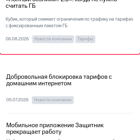
на связь
считать ГБ
Роуминг
Тарифы
Кубик, который снимает ограничения по трафику на тарифах
RED,
с фиксированным пакетом ГБ
Семейная
РИИЛ
группа
и МТС
06.08.2026
Новости компании
Тарифы
Супер
Заказать
дешевле
SIM-
при
карту
оплате
с карты
Оформить
МТС
eSIM
Добровольная блокировка тарифов с
Деньги
домашним интернетом
SIM-
Выберите
карта
и подключите
для
ТВ
05.07.2026
Новости компании
иностранцев
с выгодным
тарифом
Оформить
чистый
Мобильное приложение Защитник
Тарифы
номер
прекращает работу