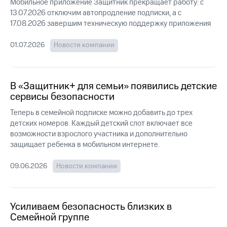
Интернет,
Выбрать
Мобильное приложение Защитник прекращает работу: с
ТВ и телефон
красивый
13.07.2026 отключим автопродление подписки, а с
для дома
номер
17.08.2026 завершим техническую поддержку приложения
Заменить
01.07.2026
Новости компании
Услуги
SIM-
карту
Личный
кабинет
Перейти
В «Защитник+ для семьи» появились детские
интернета
на
сервисы безопасности
и
eSIM
ТВ
Теперь в семейной подписке можно добавить до трех
Личный
Для дома
детских номеров. Каждый детский слот включает все
кабинет
Выберите
возможности взрослого участника и дополнительно
спутникового
и подключите
ТВ
защищает ребенка в мобильном интернете.
ТВ
Скачать
с выгодным
приложение
тарифом
09.06.2026
Новости компании
Мой
МТС
Акции
Тарифы
Интернет,
Усиливаем безопасность близких в
ТВ и телефон
Семейной группе
Видеонаблюдение
для дома