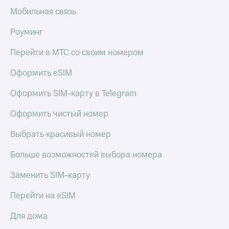
Мобильная связь
КИОН
Скидка 30%
Строки
на связь
Роуминг
Live
С картой
Перейти в МТС со своим номером
МТС
Гудок
Деньги
Оформить eSIM
Мой
МТС
МТС
Оформить SIM-карту в Telegram
Накопления
Все
Откладывайте
Оформить чистый номер
приложения
деньги
Финансы
и получайте
Выбрать красивый номер
Инвестиции
доход 15%
Больше возможностей выбора номера
Получайте
Акции
доход
Условия
Заменить SIM-карту
онлайн
пополнения
Перейти на eSIM
Страхование
Скидка
30%
Для дома
Покупка
на связь
полисов