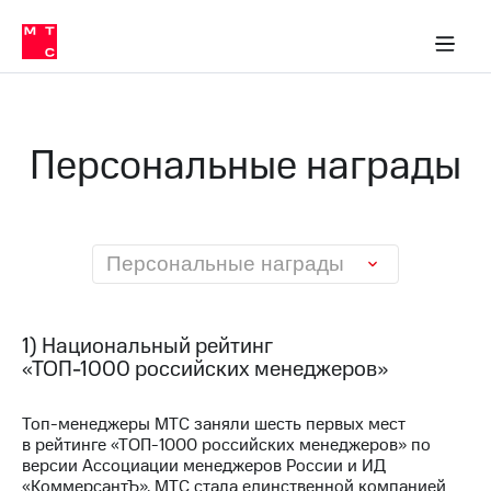
О
сторам и акционерам
Комплаенс и деловая этика
Устойчивое развитие
Медиа-центр
О МТС
О МТС
На главную
компании
О
компании
Стратегия
Стратегия
Карьера
Персональные награды
в МТС
Карьера
в МТС
Пресс-
релизы
История
компании
МТС
Персональные награды
о технологиях
Руководство
региона
Правовая
1) Национальный рейтинг
информация
«ТОП-1000 российских менеджеров»
Контакты
Топ-менеджеры МТС заняли шесть первых мест
в рейтинге «ТОП-1000 российских менеджеров» по
Медиа-центр
Пресс-
версии Ассоциации менеджеров России и ИД
релизы
«КоммерсантЪ». МТС стала единственной компанией