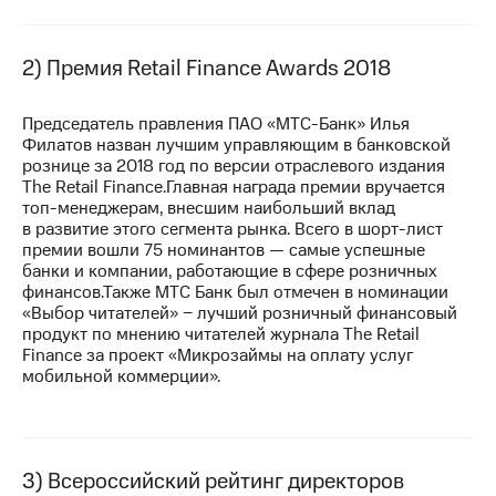
выкупа
акций
Дивиденды
2) Премия Retail Finance Awards 2018
Рынок
облигаций
Председатель правления ПАО «МТС-Банк» Илья
Описание
Филатов назван лучшим управляющим в банковской
Еврооблигации-2023
рознице за 2018 год по версии отраслевого издания
Уведомление
The Retail Finance.Главная награда премии вручается
о
топ-менеджерам,
внесшим наибольший вклад
погашении
в развитие этого сегмента рынка. Всего в шорт-лист
именных
премии вошли 75 номинантов — самые успешные
облигаций
банки и компании, работающие в сфере розничных
Другое
финансов.Также МТС Банк был отмечен в номинации
«Выбор читателей» − лучший розничный финансовый
Регистратор
продукт по мнению читателей журнала The Retail
Реквизиты
Finance за проект «Микрозаймы на оплату услуг
Контакты
мобильной коммерции».
йчивое развитие
и деловая этика
На главную
3) Всероссийский рейтинг директоров