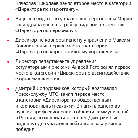
Раскрытие
Вячеслав Николаев занял второе место в категории
информации
«Директора по маркетингу».
Информация
Вице-президент по управлению персоналом Мария
акционерам
Голяндрина вошла в тройку лидеров в категории
Документы
«Директора по персоналу».
ПАО
"МТС"
Директор по корпоративному управлению Максим
Собрания
Калинин занял первое место в категории
акционеров
«Директора по корпоративному управлению».
Личный
кабинет
Директор департамента управления
акционера
регуляторными рисками Андрей Рего занял первое
Акционерный
место в категории «Директора по взаимодействию
капитал
с органами власти».
Контроль
Дмитрий Солодовников, который возглавлял
и
Пресс-службу МТС, занял первое место
аудит
в категории «Директора по общественным
Рынок
и корпоративным связям». В память одного из
акций
лучших профессионалов в области коммуникаций
в России, по инициативе коллег, Дмитрий был
Описание
выдвинут для участия в рейтинге и заслуженно
Программа
победил.
приобретения
Порядок