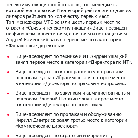
телекоммуникационной отрасли,
топ-менеджеры
МТС
которой вошли во все 11 категорий рейтинга и одним из
о технологиях
лидеров рейтинга по количеству первых мест.
Топ-менеджеры
МТС заняли шесть первых мест по
Достижения
отрасли «Связь и телекоммуникации».Вице-президент
по финансам, инвестициям, слияниям и поглощениям
Интервью
Андрей Каменский занял первое место в категории
«Финансовые директора».
Финансовая
Вице-президент по технике и ИТ Андрей Ушацкий
отчетность
занял первое место в категории «Директора по ИТ».
Контакты
Вице-президент по корпоративным и правовым
вопросам Руслан Ибрагимов занял второе место
Новости
в категории «Директора по правовым вопросам».
в
регионе
Вице-президент по закупкам и административным
вопросам Валерий Шоржин занял второе место
м и акционерам
в категории «Директора по логистике».
Корпоративное
Вице-президент по продажам и обслуживанию
управление
Кирилл Дмитриев занял третье место в категории
«Коммерческие директора».
Корпоративный
секретарь
Вице-президент по стратегии и маркетингу