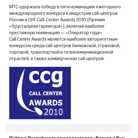
Раскрытие
МТС одержала победу в пяти номинациях ежегодного
информации
Информация
международного конкурса в индустрии call-центров
акционерам
России и СНГ Call-Center Awards 2010 (Премия
Документы
«Хрустальная гарнитура»), включая наиболее
ПАО
престижную номинацию — «Оператор года».
"МТС"
Call Center Awards является наиболее авторитетным
Собрания
конкурсом среди call-центров банковской, страховой,
акционеров
торговой, транспортной и телекоммуникационной
Личный
отраслей, а также коммерческих call-центров.
кабинет
акционера
Акционерный
капитал
Контроль
и
аудит
Рынок
акций
Описание
Программа
приобретения
Порядок