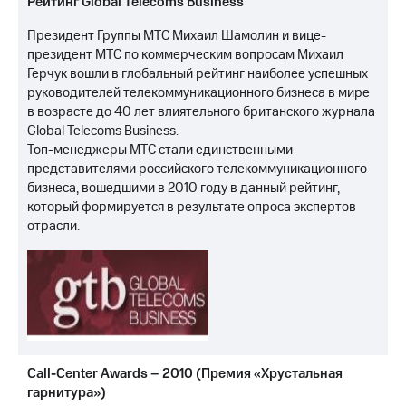
Рейтинг Global Telecoms Business
МТС
Президент Группы МТС Михаил Шамолин и вице-
о технологиях
президент МТС по коммерческим вопросам Михаил
Герчук вошли в глобальный рейтинг наиболее успешных
Достижения
руководителей телекоммуникационного бизнеса в мире
в возрасте до 40 лет влиятельного британского журнала
Интервью
Global Telecoms Business.
Топ-менеджеры МТС стали единственными
Финансовая
отчетность
представителями российского телекоммуникационного
бизнеса, вошедшими в 2010 году в данный рейтинг,
Контакты
который формируется в результате опроса экспертов
отрасли.
Новости
в
регионе
м и акционерам
Корпоративное
управление
Call-Center Awards – 2010 (Премия «Хрустальная
Корпоративный
секретарь
гарнитура»)