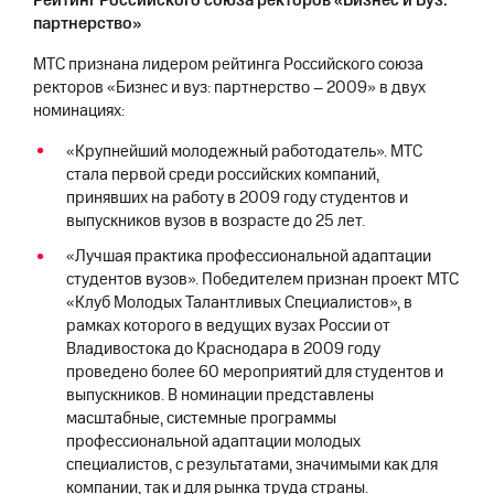
Рейтинг Российского союза ректоров «Бизнес и Вуз:
выкупа
партнерство»
акций
Дивиденды
МТС признана лидером рейтинга Российского союза
Рынок
ректоров «Бизнес и вуз: партнерство – 2009» в двух
облигаций
номинациях:
Описание
«Крупнейший молодежный работодатель». МТС
Еврооблигации-2023
стала первой среди российских компаний,
Уведомление
принявших на работу в 2009 году студентов и
о
выпускников вузов в возрасте до 25 лет.
погашении
именных
«Лучшая практика профессиональной адаптации
облигаций
студентов вузов». Победителем признан проект МТС
Другое
«Клуб Молодых Талантливых Специалистов», в
рамках которого в ведущих вузах России от
Регистратор
Реквизиты
Владивостока до Краснодара в 2009 году
Контакты
проведено более 60 мероприятий для студентов и
йчивое развитие
выпускников. В номинации представлены
и деловая этика
масштабные, системные программы
На главную
профессиональной адаптации молодых
специалистов, с результатами, значимыми как для
компании, так и для рынка труда страны.