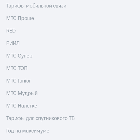
Тарифы мобильной связи
МТС Проще
RED
РИИЛ
МТС Супер
МТС ТОП
МТС Junior
МТС Мудрый
МТС Налегке
Тарифы для спутникового ТВ
Год на максимуме