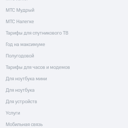
КИОН
и не
Строки
МТС Мудрый
только
Live
МТС Налегке
Безопасность
Гудок
Финансы
Тарифы для спутникового ТВ
Мой
Детям
Год на максимуме
МТС
и родителям
Полугодовой
Все
Здоровье
приложения
и фитнес
Тарифы для часов и модемов
Инвестиции
Приложения
Для ноутбука мини
от МТС
Получайте
Для ноутбука
доход
Акции
онлайн
Для устройств
Приложения
Страхование
КИОН
Услуги
Покупка
КИОН
полисов
Мобильная связь
Музыка
онлайн