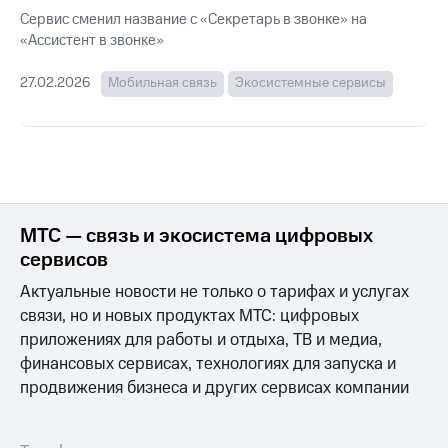
для дома
Сервис сменил название с «Секретарь в звонке» на
«Ассистент в звонке»
Услуги
149 ₽/
мес
Акции
27.02.2026
Мобильная связь
Экосистемные сервисы
МТС
Домашний
Premium
интернет
Подписка
Домашнее
на гигабайты
ТВ
интернета,
фильмы,
МТС — связь и экосистема цифровых
Спутниковое
музыка
ТВ
сервисов
и многое
другое
Актуальные новости не только о тарифах и услугах
Перейти
в МТС
Семейная
связи, но и новых продуктах МТС: цифровых
со своим
группа
приложениях для работы и отдыха, ТВ и медиа,
номером
финансовых сервисах, технологиях для запуска и
Скидка
продвижения бизнеса и других сервисах компании
Поддержка
на тарифы,
общие
висы и подписки
подписки
МТС
и услуги,