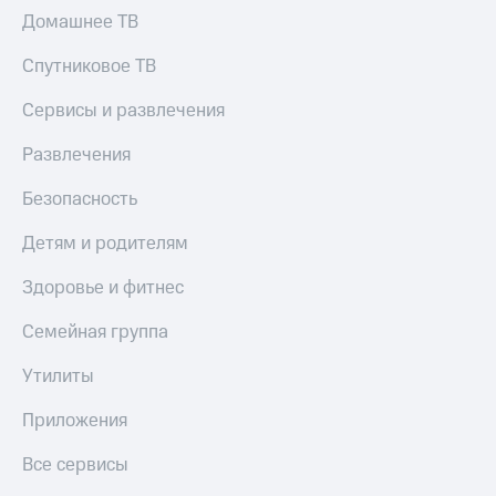
онлайн
Домашнее ТВ
Тарифы
RED,
Скидка 30%
Спутниковое ТВ
РИИЛ
на связь
и МТС Супер
Сервисы и развлечения
дешевле
С картой
при оплате
МТС
с карты
Развлечения
Деньги
МТС Деньги
Безопасность
МТС
Обзоры
Накопления
товаров
Детям и родителям
Откладывайте
Скидки
деньги
Здоровье и фитнес
до 40%
и получайте
доход 15%
на смартфоны
Семейная группа
Платежи
при
Утилиты
и
покупке
переводы
со связью
Приложения
МТС
Пополнить
Все сервисы
номер
МТС