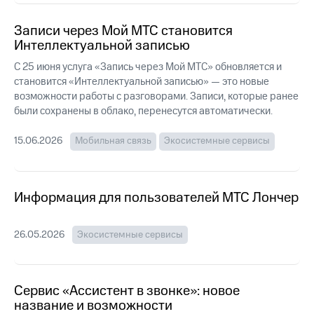
Интернет,
Выбрать
ТВ и телефон
красивый
Записи через Мой МТС становится
для дома
номер
Интеллектуальной записью
Заменить
Услуги
С 25 июня услуга «Запись через Мой МТС» обновляется и
SIM-
становится «Интеллектуальной записью» — это новые
карту
Личный
возможности работы с разговорами. Записи, которые ранее
кабинет
Перейти
были сохранены в облако, перенесутся автоматически.
интернета
на
и
eSIM
15.06.2026
Мобильная связь
Экосистемные сервисы
ТВ
Личный
Для дома
кабинет
Выберите
спутникового
и подключите
Информация для пользователей МТС Лончер
ТВ
ТВ
Скачать
с выгодным
приложение
тарифом
26.05.2026
Экосистемные сервисы
Мой
МТС
Акции
Тарифы
Интернет,
Сервис «Ассистент в звонке»: новое
ТВ и телефон
название и возможности
Видеонаблюдение
для дома