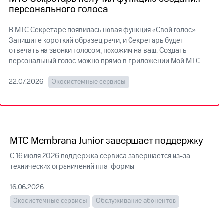
на связь
персонального голоса
Роуминг
Тарифы
В МТС Секретаре появилась новая функция «Свой голос».
RED,
Запишите короткий образец речи, и Секретарь будет
Семейная
РИИЛ
отвечать на звонки голосом, похожим на ваш. Создать
группа
и МТС
персональный голос можно прямо в приложении Мой МТС
Супер
Заказать
дешевле
SIM-
22.07.2026
Экосистемные сервисы
при
карту
оплате
с карты
Оформить
МТС
eSIM
Деньги
SIM-
Выберите
МТС Membrana Junior завершает поддержку
карта
и подключите
для
С 16 июля 2026 поддержка сервиса завершается из-за
ТВ
иностранцев
с выгодным
технических ограничений платформы
тарифом
Оформить
16.06.2026
чистый
Экосистемные сервисы
Обслуживание абонентов
Тарифы
номер