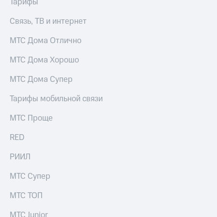
Тарифы
Premium
доступ
к геолокации
Связь, ТВ и интернет
Подписка
Сертификаты
на гигабайты
МТС Дома Отлично
безопасности
интернета,
фильмы,
МТС Дома Хорошо
Всё
музыка
и многое
под
МТС Дома Супер
другое
рукой
в Мой МТС
Тарифы мобильной связи
Семейная
группа
Посмотрите,
МТС Проще
что
Скидка
полезного
на тарифы,
RED
есть
общие
в нашем
подписки
РИИЛ
приложении
и услуги,
доступ
МТС Супер
КИОН
к геолокации
МТС ТОП
КИОН
Кино,
Музыка
музыка,
МТС Junior
книги