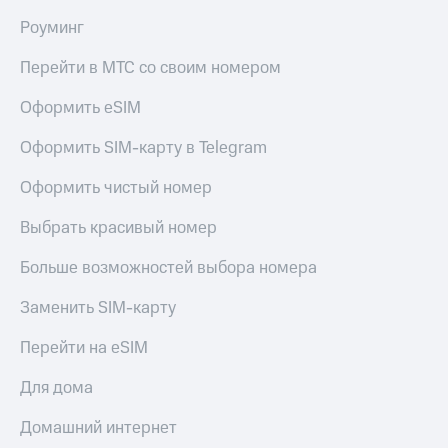
Роуминг
КИОН
Скидка 30%
Строки
на связь
Перейти в МТС со своим номером
Live
С картой
Оформить eSIM
МТС
Гудок
Деньги
Оформить SIM-карту в Telegram
Мой
МТС
МТС
Накопления
Оформить чистый номер
Все
Откладывайте
Выбрать красивый номер
приложения
деньги
Финансы
и получайте
Больше возможностей выбора номера
Инвестиции
доход 15%
Заменить SIM-карту
Получайте
Акции
доход
Условия
Перейти на eSIM
онлайн
пополнения
Страхование
Для дома
Скидка
30%
Покупка
Домашний интернет
на связь
полисов