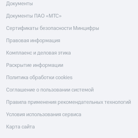
Документы
Настройки
Документы ПАО «МТС»
автоплатежа
Пополнить
Сертификаты безопасности Минцифры
номер
другого
Правовая информация
оператора
Комплаенс и деловая этика
Оплата
интернета
Раскрытие информации
и
ТВ
Политика обработки cookies
Переводы
Соглашение о пользовании системой
с
телефона
Правила применения рекомендательных технологий
на карту
Условия использования сервиса
МТС Pay
Карта сайта
Оплата
по QR-