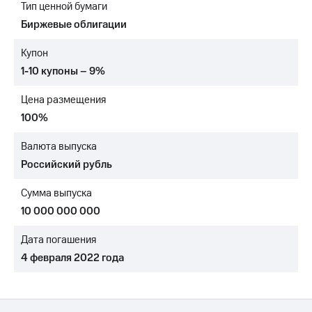
Тип ценной бумаги
МТС
Биржевые облигации
о технологиях
Купон
Достижения
1-10 купоны – 9%
Интервью
Цена размещения
Финансовая
100%
отчетность
Валюта выпуска
Контакты
Российский рубль
Новости
Сумма выпуска
в
регионе
10 000 000 000
м и акционерам
Дата погашения
Корпоративное
4 февраля 2022 года
управление
Корпоративный
секретарь