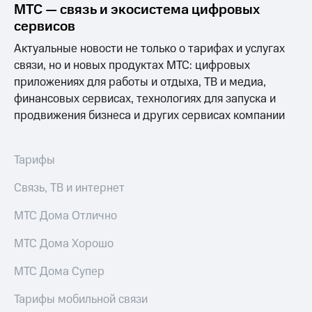
Раскрытие
МТС — связь и экосистема цифровых
информации
сервисов
Информация
акционерам
Актуальные новости не только о тарифах и услугах
Документы
связи, но и новых продуктах МТС: цифровых
ПАО
приложениях для работы и отдыха, ТВ и медиа,
"МТС"
Собрания
финансовых сервисах, технологиях для запуска и
акционеров
продвижения бизнеса и других сервисах компании
Личный
кабинет
акционера
Тарифы
Акционерный
капитал
Связь, ТВ и интернет
Контроль
и
аудит
МТС Дома Отлично
Рынок
акций
МТС Дома Хорошо
Описание
МТС Дома Супер
Программа
приобретения
Тарифы мобильной связи
Порядок