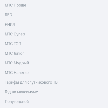
выкупа
МТС Проще
акций
Дивиденды
RED
Рынок
облигаций
РИИЛ
Описание
МТС Супер
Еврооблигации-2023
Уведомление
МТС ТОП
о
погашении
МТС Junior
именных
облигаций
Другое
МТС Мудрый
Регистратор
МТС Налегке
Реквизиты
Контакты
Тарифы для спутникового ТВ
йчивое развитие
и деловая этика
Год на максимуме
На главную
Полугодовой