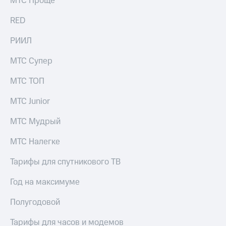
МТС Проще
выкупа
акций
RED
Дивиденды
Рынок
РИИЛ
облигаций
МТС Супер
Описание
Еврооблигации-2023
МТС ТОП
Уведомление
о
МТС Junior
погашении
именных
МТС Мудрый
облигаций
Другое
МТС Налегке
Регистратор
Реквизиты
Тарифы для спутникового ТВ
Контакты
йчивое развитие
Год на максимуме
и деловая этика
На главную
Полугодовой
Тарифы для часов и модемов