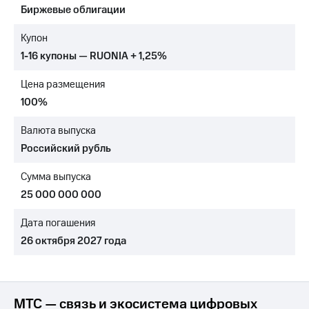
Биржевые облигации
МТС
о технологиях
Купон
1-16 купоны — RUONIA + 1,25%
Достижения
Цена размещения
Интервью
100%
Финансовая
отчетность
Валюта выпуска
Российский рубль
Контакты
Сумма выпуска
Новости
в
25 000 000 000
регионе
Дата погашения
м и акционерам
26 октября 2027 года
Корпоративное
управление
Корпоративный
секретарь
МТС — связь и экосистема цифровых