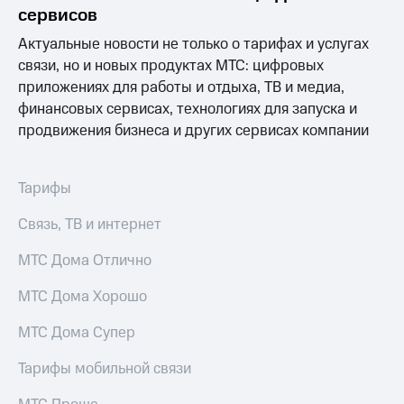
Раскрытие
сервисов
информации
Информация
Актуальные новости не только о тарифах и услугах
акционерам
связи, но и новых продуктах МТС: цифровых
Документы
приложениях для работы и отдыха, ТВ и медиа,
ПАО
"МТС"
финансовых сервисах, технологиях для запуска и
Собрания
продвижения бизнеса и других сервисах компании
акционеров
Личный
кабинет
Тарифы
акционера
Акционерный
Связь, ТВ и интернет
капитал
Контроль
МТС Дома Отлично
и
аудит
Рынок
МТС Дома Хорошо
акций
МТС Дома Супер
Описание
Программа
Тарифы мобильной связи
приобретения
Порядок