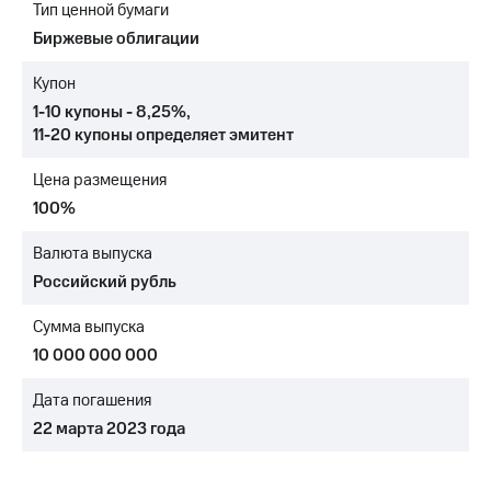
Тип ценной бумаги
МТС
Биржевые облигации
о технологиях
Купон
Достижения
1-10 купоны - 8,25%
,
11-20 купоны
определяет эмитент
Интервью
Цена размещения
Финансовая
отчетность
100%
Контакты
Валюта выпуска
Российский рубль
Новости
в
Сумма выпуска
регионе
10 000 000 000
м и акционерам
Корпоративное
Дата погашения
управление
22 марта 2023 года
Корпоративный
секретарь