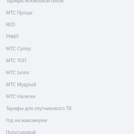
Тарифы мобильной связи
выкупа
акций
МТС Проще
Дивиденды
Рынок
RED
облигаций
РИИЛ
Описание
Еврооблигации-2023
МТС Супер
Уведомление
о
МТС ТОП
погашении
именных
облигаций
МТС Junior
Другое
МТС Мудрый
Регистратор
Реквизиты
МТС Налегке
Контакты
йчивое развитие
Тарифы для спутникового ТВ
и деловая этика
На главную
Год на максимуме
Полугодовой