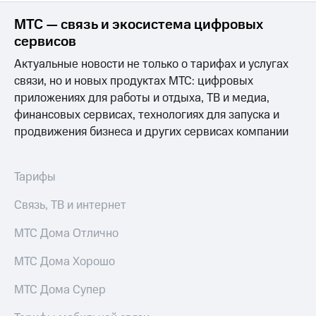
Раскрытие
информации
МТС — связь и экосистема цифровых
Информация
сервисов
акционерам
Документы
Актуальные новости не только о тарифах и услугах
ПАО
связи, но и новых продуктах МТС: цифровых
"МТС"
Собрания
приложениях для работы и отдыха, ТВ и медиа,
акционеров
финансовых сервисах, технологиях для запуска и
Личный
продвижения бизнеса и других сервисах компании
кабинет
акционера
Акционерный
Тарифы
капитал
Контроль
и
Связь, ТВ и интернет
аудит
Рынок
МТС Дома Отлично
акций
МТС Дома Хорошо
Описание
Программа
МТС Дома Супер
приобретения
Порядок