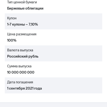
Тип ценной бумаги
МТС
Биржевые облигации
о технологиях
Купон
Достижения
1-7 купоны – 7,10%
Интервью
Цена размещения
Финансовая
100%
отчетность
Валюта выпуска
Контакты
Российский рубль
Новости
Сумма выпуска
в
регионе
10 000 000 000
м и акционерам
Дата погашения
Корпоративное
1 сентября 2021 года
управление
Корпоративный
секретарь