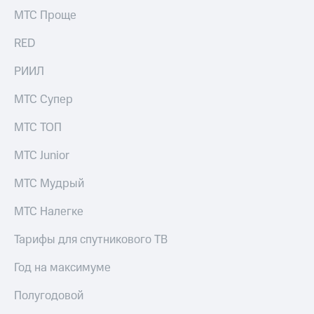
выкупа
МТС Проще
акций
Дивиденды
RED
Рынок
облигаций
РИИЛ
Описание
МТС Супер
Еврооблигации-2023
Уведомление
МТС ТОП
о
погашении
МТС Junior
именных
облигаций
Другое
МТС Мудрый
Регистратор
МТС Налегке
Реквизиты
Контакты
Тарифы для спутникового ТВ
йчивое развитие
и деловая этика
Год на максимуме
На главную
Полугодовой