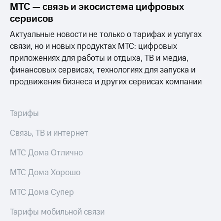
Раскрытие
МТС — связь и экосистема цифровых
информации
сервисов
Информация
акционерам
Актуальные новости не только о тарифах и услугах
Документы
связи, но и новых продуктах МТС: цифровых
ПАО
приложениях для работы и отдыха, ТВ и медиа,
"МТС"
Собрания
финансовых сервисах, технологиях для запуска и
акционеров
продвижения бизнеса и других сервисах компании
Личный
кабинет
акционера
Тарифы
Акционерный
капитал
Связь, ТВ и интернет
Контроль
и
аудит
МТС Дома Отлично
Рынок
акций
МТС Дома Хорошо
Описание
МТС Дома Супер
Программа
приобретения
Тарифы мобильной связи
Порядок