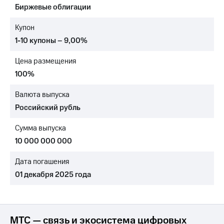
Биржевые облигации
МТС
о технологиях
Купон
1-10 купоны – 9,00%
Достижения
Цена размещения
Интервью
100%
Финансовая
отчетность
Валюта выпуска
Российский рубль
Контакты
Сумма выпуска
Новости
в
10 000 000 000
регионе
Дата погашения
м и акционерам
01 декабря 2025 года
Корпоративное
управление
Корпоративный
секретарь
МТС — связь и экосистема цифровых