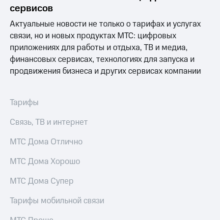
Раскрытие
сервисов
информации
Информация
Актуальные новости не только о тарифах и услугах
акционерам
связи, но и новых продуктах МТС: цифровых
Документы
приложениях для работы и отдыха, ТВ и медиа,
ПАО
"МТС"
финансовых сервисах, технологиях для запуска и
Собрания
продвижения бизнеса и других сервисах компании
акционеров
Личный
кабинет
Тарифы
акционера
Акционерный
Связь, ТВ и интернет
капитал
Контроль
МТС Дома Отлично
и
аудит
Рынок
МТС Дома Хорошо
акций
МТС Дома Супер
Описание
Программа
Тарифы мобильной связи
приобретения
Порядок