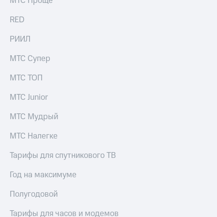
МТС Проще
выкупа
акций
RED
Дивиденды
Рынок
РИИЛ
облигаций
МТС Супер
Описание
Еврооблигации-2023
МТС ТОП
Уведомление
о
МТС Junior
погашении
именных
МТС Мудрый
облигаций
Другое
МТС Налегке
Регистратор
Реквизиты
Тарифы для спутникового ТВ
Контакты
йчивое развитие
Год на максимуме
и деловая этика
На главную
Полугодовой
Тарифы для часов и модемов